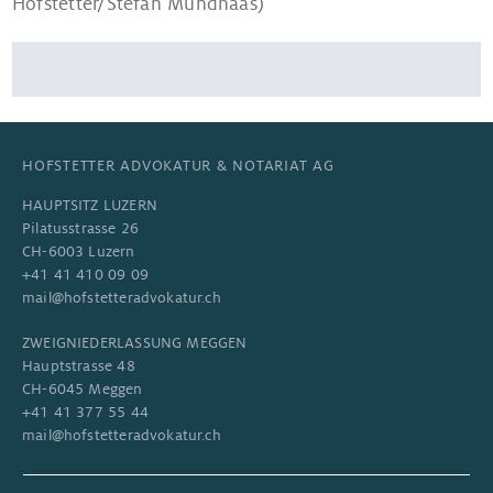
Hofstetter/Stefan Mundhaas)
HOFSTETTER ADVOKATUR & NOTARIAT AG
HAUPTSITZ LUZERN
Pilatusstrasse 26
CH-6003 Luzern
+41 41 410 09 09
mail@hofstetteradvokatur.ch
ZWEIGNIEDERLASSUNG MEGGEN
Hauptstrasse 48
CH-6045 Meggen
+41 41 377 55 44
mail@hofstetteradvokatur.ch